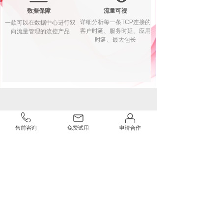
数据保障
流量可视
详细分析每一条TCP连接的
一款可以在数据中心进行双
客户时延、服务时延、应用
向流量管理的流控产品
时延、最大包长
联系我们
售前咨询
免费试用
申请合作
为您提供周到的咨询和服务
咨询热线：400-773-3996
邮编：100096
电话：010-56102701
地址：北京市海淀区中关村东升科技园二期海开园5
号楼10层