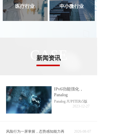
医疗行业
中小微行业
CASE
新闻资讯
渠道部
解决方案
典型案例
案例应用场景
公司新闻
IPv6功能强化，
Panalog
行业新闻
技术知识
产品
Panalog JUPITERr5版
2023-12-27
医疗彩页
教育行业彩页
运营商彩页
政企彩页
教育案例
版本更新
风险行为一屏掌握，态势感知能力再
2026-08-07