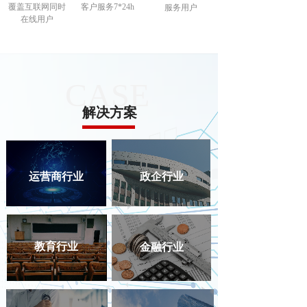
覆盖互联网同时
客户服务7*24h
服务用户
在线用户
CASE
解决方案
»
教育
运营商行业
政企行业
»
运营商
»
医疗
»
中小微
教育行业
金融行业
»
政企
»
金融